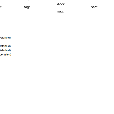
abge-
t
sagt
sagt
sagt